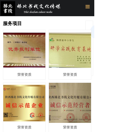
首页
끀
关于我们
服务项目
您还
没有
梯北书栈
选择
分类
热推书籍
数
据，
请先
荣誉资质
选择
数据
新闻中心
荣誉资质
荣誉资质
联系我们
荣誉资质
荣誉资质